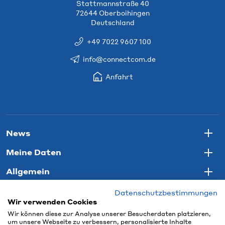
Stattmannstraße 40
72644 Oberboihingen
Deutschland
+49 7022 9607 100
info@connectcom.de
Anfahrt
News
Togg
Meine Daten
Togg
Allgemein
Togg
Datenschutzbestimmungen
Wir verwenden Cookies
Wir können diese zur Analyse unserer Besucherdaten platzieren,
um unsere Webseite zu verbessern, personalisierte Inhalte