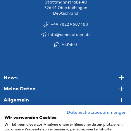
Stattmannstraße 40
72644 Oberboihingen
Deutschland
+49 7022 9607 100
info@connectcom.de
Anfahrt
News
Togg
Meine Daten
Togg
Allgemein
Togg
Datenschutzbestimmungen
Wir verwenden Cookies
Wir können diese zur Analyse unserer Besucherdaten platzieren,
um unsere Webseite zu verbessern, personalisierte Inhalte