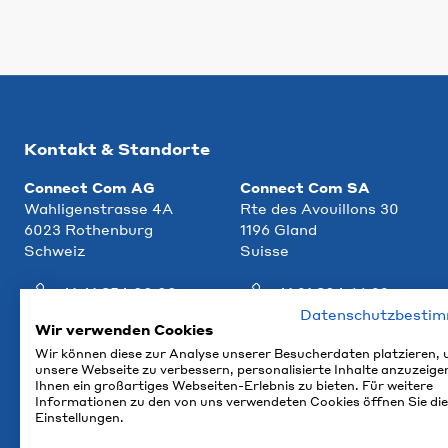
Kontakt & Standorte
Connect Com AG
Connect Com SA
Wahligenstrasse 4A
Rte des Avouillons 30
6023 Rothenburg
1196 Gland
Schweiz
Suisse
+41 41 854 00 00
+41 21 804 66 22
Datenschutzbesti
info@ccm.ch
info@ccm.ch
Wir verwenden Cookies
Wir können diese zur Analyse unserer Besucherdaten platzieren,
Anfahrt
Anfahrt
unsere Webseite zu verbessern, personalisierte Inhalte anzuzeige
Ihnen ein großartiges Webseiten-Erlebnis zu bieten. Für weitere
Informationen zu den von uns verwendeten Cookies öffnen Sie die
Einstellungen.