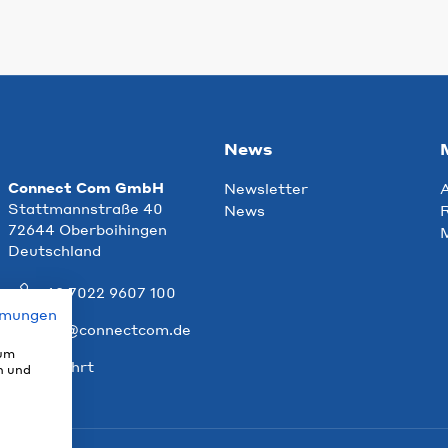
News
Connect Com GmbH
Newsletter
Stattmannstraße 40
News
R
72644 Oberboihingen
Deutschland
+49 7022 9607 100
mmungen
info@connectcom.de
 um
Anfahrt
n und