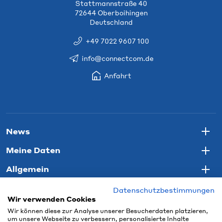
Stattmannstraße 40
72644 Oberboihingen
Deutschland
+49 7022 9607 100
info@connectcom.de
Anfahrt
News
Togg
Meine Daten
Togg
Allgemein
Togg
Datenschutzbestimmungen
Wir verwenden Cookies
Wir können diese zur Analyse unserer Besucherdaten platzieren,
um unsere Webseite zu verbessern, personalisierte Inhalte