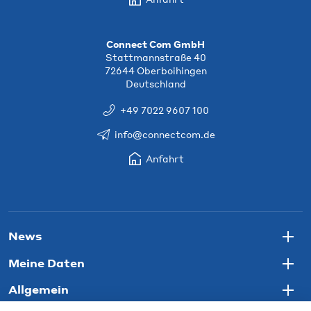
Connect Com GmbH
Stattmannstraße 40
72644 Oberboihingen
Deutschland
+49 7022 9607 100
info@connectcom.de
Anfahrt
News
Togg
Meine Daten
Togg
Allgemein
Togg