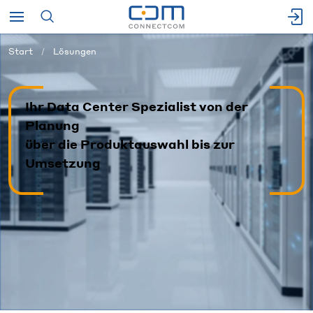
Start
Lösungen
Ihr Data Center Spezialist von der
Planung
über die Produktauswahl bis zur
Umsetzung