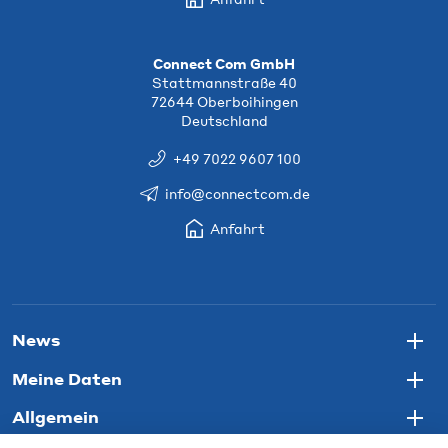
Connect Com GmbH
Stattmannstraße 40
72644 Oberboihingen
Deutschland
+49 7022 9607 100
info@connectcom.de
Anfahrt
News
Togg
Meine Daten
Togg
Allgemein
Togg