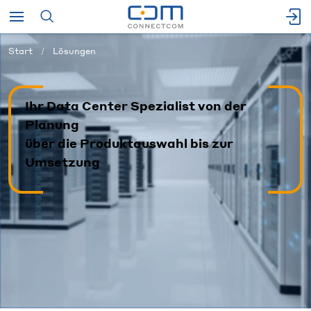
Start
Lösungen
Ihr Data Center Spezialist von der
Planung
über die Produktauswahl bis zur
Umsetzung