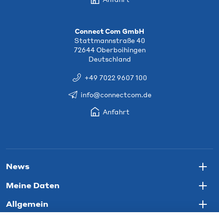
Connect Com GmbH
Stattmannstraße 40
72644 Oberboihingen
Deutschland
+49 7022 9607 100
info@connectcom.de
Anfahrt
News
Togg
Meine Daten
Togg
Allgemein
Togg