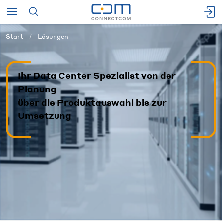
Start
Lösungen
Ihr Data Center Spezialist von der
Planung
über die Produktauswahl bis zur
Umsetzung