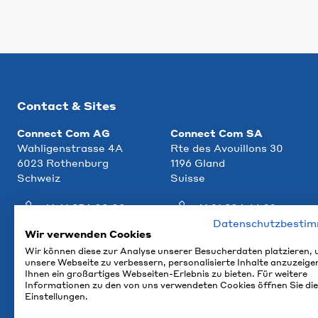
Contact & Sites
Connect Com AG
Connect Com SA
Wahligenstrasse 4A
Rte des Avouillons 30
6023 Rothenburg
1196 Gland
Schweiz
Suisse
+41 41 854 00 00
+41 21 804 66 22
Datenschutzbesti
info@ccm.ch
info@ccm.ch
Wir verwenden Cookies
Wir können diese zur Analyse unserer Besucherdaten platzieren,
Plan d'accès
Plan d'accès
unsere Webseite zu verbessern, personalisierte Inhalte anzuzeige
Ihnen ein großartiges Webseiten-Erlebnis zu bieten. Für weitere
Informationen zu den von uns verwendeten Cookies öffnen Sie die
Einstellungen.