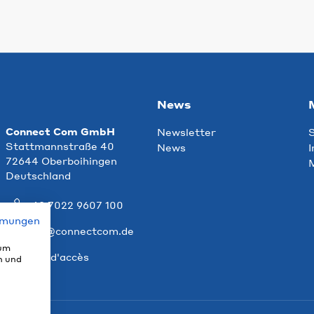
News
Connect Com GmbH
Newsletter
S
Stattmannstraße 40
News
I
72644 Oberboihingen
M
Deutschland
+49 7022 9607 100
mmungen
info@connectcom.de
 um
Plan d'accès
n und