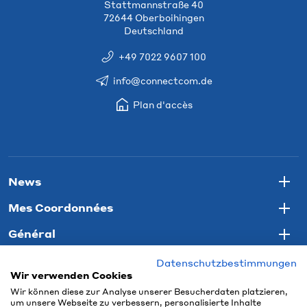
Stattmannstraße 40
72644 Oberboihingen
Deutschland
+49 7022 9607 100
info@connectcom.de
Plan d'accès
News
Togg
Mes Coordonnées
Togg
Général
Togg
Datenschutzbestimmungen
Wir verwenden Cookies
Wir können diese zur Analyse unserer Besucherdaten platzieren,
um unsere Webseite zu verbessern, personalisierte Inhalte