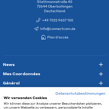
Stattmannstraße 40
72644 Oberboihingen
Deutschland
+49 7022 9607 100
info@connectcom.de
Plan d'accès
News
Togg
Mes Coordonnées
Togg
Général
Togg
Datenschutzbestimmungen
Wir verwenden Cookies
Wir können diese zur Analyse unserer Besucherdaten platzieren,
um unsere Webseite zu verbessern, personalisierte Inhalte