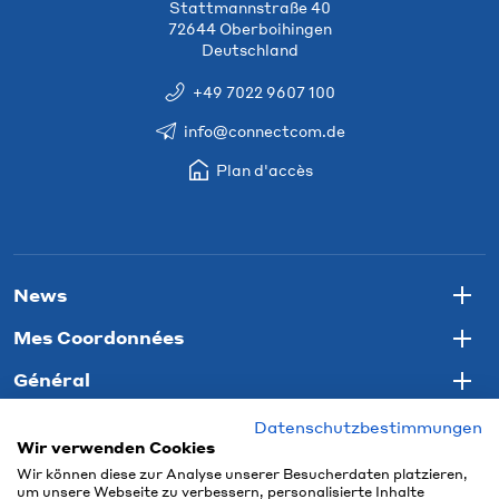
Stattmannstraße 40
72644 Oberboihingen
Deutschland
+49 7022 9607 100
info@connectcom.de
Plan d'accès
News
Togg
Mes Coordonnées
Togg
Général
Togg
Datenschutzbestimmungen
Wir verwenden Cookies
Wir können diese zur Analyse unserer Besucherdaten platzieren,
um unsere Webseite zu verbessern, personalisierte Inhalte