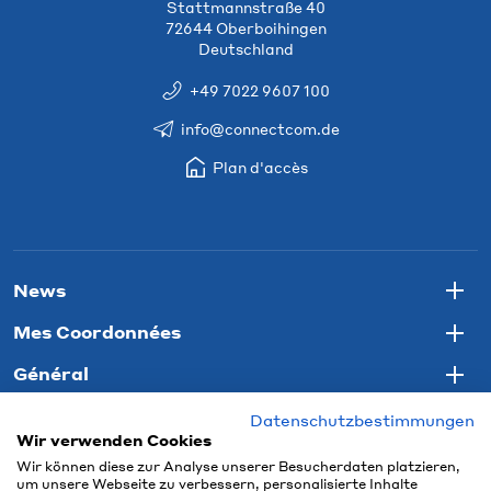
Stattmannstraße 40
72644 Oberboihingen
Deutschland
+49 7022 9607 100
info@connectcom.de
Plan d'accès
News
Togg
Mes Coordonnées
Togg
Général
Togg
Datenschutzbestimmungen
Wir verwenden Cookies
Wir können diese zur Analyse unserer Besucherdaten platzieren,
um unsere Webseite zu verbessern, personalisierte Inhalte