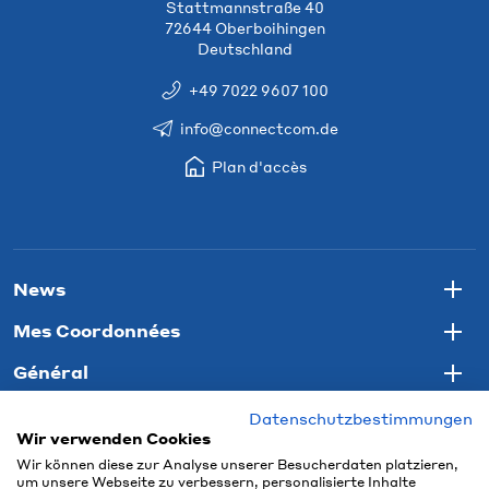
Stattmannstraße 40
72644 Oberboihingen
Deutschland
+49 7022 9607 100
info@connectcom.de
Plan d'accès
News
Togg
Mes Coordonnées
Togg
Général
Togg
Datenschutzbestimmungen
Wir verwenden Cookies
Wir können diese zur Analyse unserer Besucherdaten platzieren,
um unsere Webseite zu verbessern, personalisierte Inhalte