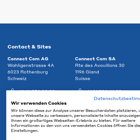
Contact & Sites
Connect Com AG
Connect Com SA
Wahligenstrasse 4A
Rte des Avouillons 30
6023 Rothenburg
1196 Gland
Schweiz
Suisse
+41 41 854 00 00
+41 21 804 66 22
Datenschutzbesti
info@ccm.ch
info@ccm.ch
Wir verwenden Cookies
Wir können diese zur Analyse unserer Besucherdaten platzieren,
Plan d'accès
Plan d'accès
unsere Webseite zu verbessern, personalisierte Inhalte anzuzeige
Ihnen ein großartiges Webseiten-Erlebnis zu bieten. Für weitere
Informationen zu den von uns verwendeten Cookies öffnen Sie die
Einstellungen.