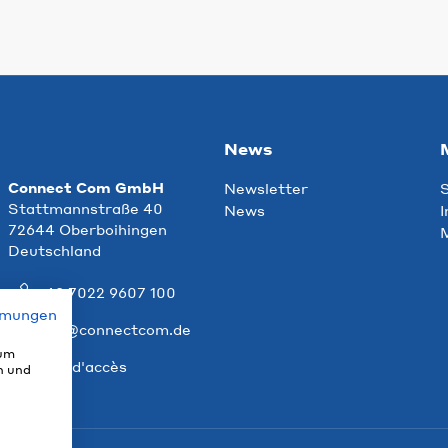
News
Connect Com GmbH
Newsletter
S
Stattmannstraße 40
News
I
72644 Oberboihingen
M
Deutschland
+49 7022 9607 100
mmungen
info@connectcom.de
 um
Plan d'accès
n und