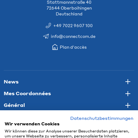
Stattmannstraße 40
72644 Oberboihingen
Deutschland
+49 7022 9607 100
info@connectcom.de
Plan d'accès
News
Togg
Mes Coordonnées
Togg
Général
Togg
Datenschutzbestimmungen
Wir verwenden Cookies
Wir können diese zur Analyse unserer Besucherdaten platzieren,
um unsere Webseite zu verbessern, personalisierte Inhalte