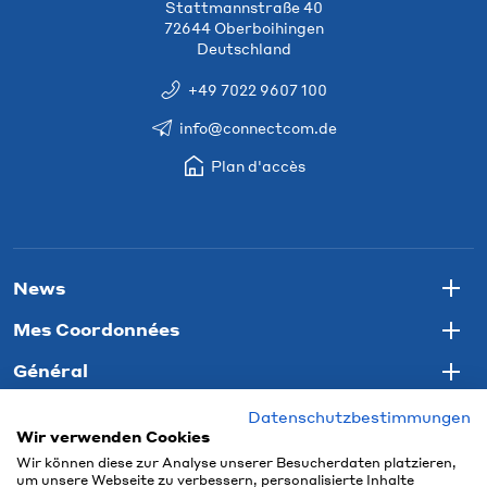
Stattmannstraße 40
72644 Oberboihingen
Deutschland
+49 7022 9607 100
info@connectcom.de
Plan d'accès
News
Togg
Mes Coordonnées
Togg
Général
Togg
Datenschutzbestimmungen
Wir verwenden Cookies
Wir können diese zur Analyse unserer Besucherdaten platzieren,
um unsere Webseite zu verbessern, personalisierte Inhalte