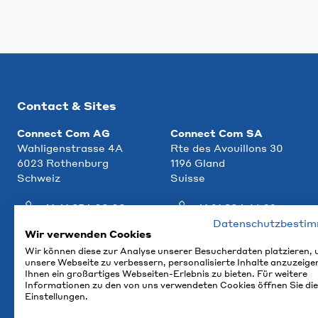
Contact & Sites
Connect Com AG
Connect Com SA
Wahligenstrasse 4A
Rte des Avouillons 30
6023 Rothenburg
1196 Gland
Schweiz
Suisse
+41 41 854 00 00
+41 21 804 66 22
Datenschutzbesti
info@ccm.ch
info@ccm.ch
Wir verwenden Cookies
Wir können diese zur Analyse unserer Besucherdaten platzieren,
Plan d'accès
Plan d'accès
unsere Webseite zu verbessern, personalisierte Inhalte anzuzeige
Ihnen ein großartiges Webseiten-Erlebnis zu bieten. Für weitere
Informationen zu den von uns verwendeten Cookies öffnen Sie die
Einstellungen.