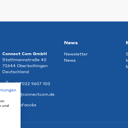
News
Connect Com GmbH
Newsletter
S
Stattmannstraße 40
News
I
72644 Oberboihingen
M
Deutschland
+49 7022 9607 100
mmungen
info@connectcom.de
 um
Plan d'accès
n und