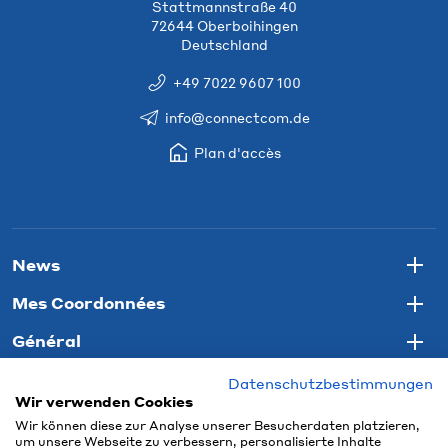
Stattmannstraße 40
72644 Oberboihingen
Deutschland
+49 7022 9607 100
info@connectcom.de
Plan d'accès
News
Togg
Mes Coordonnées
Togg
Général
Togg
Datenschutzbestimmungen
Wir verwenden Cookies
Wir können diese zur Analyse unserer Besucherdaten platzieren,
um unsere Webseite zu verbessern, personalisierte Inhalte