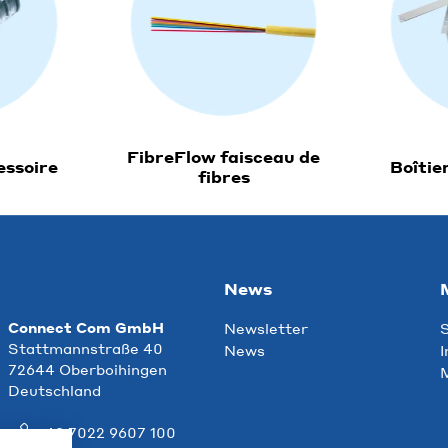
FibreFlow faisceau de
essoire
Boîtie
fibres
News
Connect Com GmbH
Newsletter
S
Stattmannstraße 40
News
I
72644 Oberboihingen
M
Deutschland
+49 7022 9607 100