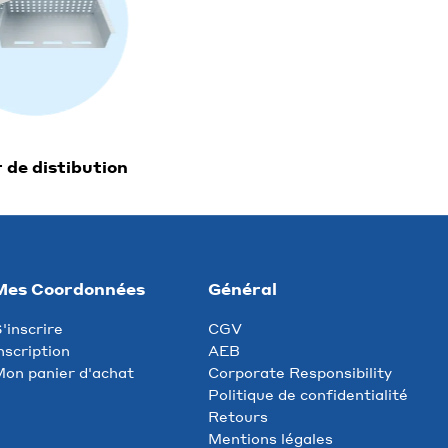
r de distibution
Mes Coordonnées
Général
'inscrire
CGV
nscription
AEB
on panier d'achat
Corporate Responsibility
Politique de confidentialité
Retours
Mentions légales