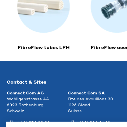
FibreFlow tubes LFH
FibreFlow acc
Contact & Sites
Connect Com AG
Connect Com SA
Wahligenstrasse 4A
Rte des Avouillons 30
6023 Rothenburg
1196 Gland
Schweiz
Suisse
+41 41 854 00 00
+41 21 804 66 22