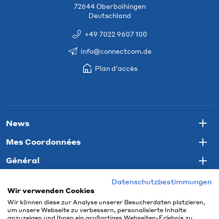
72644 Oberboihingen
Deutschland
+49 7022 9607 100
info@connectcom.de
Plan d'accès
News
Togg
Mes Coordonnées
Togg
Général
Togg
Datenschutzbestimmungen
Wir verwenden Cookies
Wir können diese zur Analyse unserer Besucherdaten platzieren,
um unsere Webseite zu verbessern, personalisierte Inhalte
anzuzeigen und Ihnen ein großartiges Webseiten-Erlebnis zu