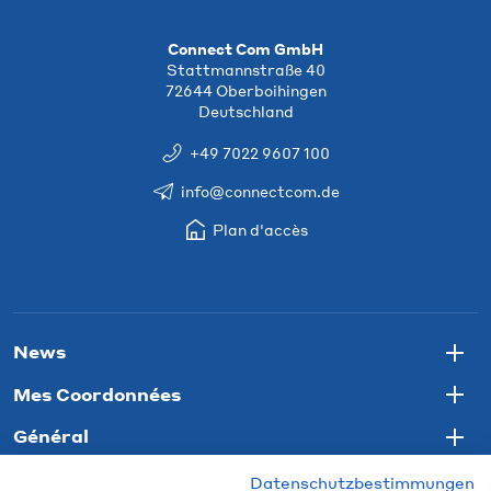
Connect Com GmbH
Stattmannstraße 40
72644 Oberboihingen
Deutschland
+49 7022 9607 100
info@connectcom.de
Plan d'accès
News
Togg
Mes Coordonnées
Togg
Général
Togg
Datenschutzbestimmungen