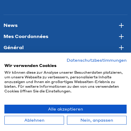
News
Togg
Mes Coordonnées
Togg
Général
Togg
Datenschutzbestimmungen
Wir verwenden Cookies
Wir können diese zur Analyse unserer Besucherdaten platzieren,
um unsere Webseite zu verbessern, personalisierte Inhalte
anzuzeigen und Ihnen ein großartiges Webseiten-Erlebnis zu
bieten. Für weitere Informationen zu den von uns verwendeten
Cookies öffnen Sie die Einstellungen.
Alle akzeptieren
© 2026 Connect Com AG
Ablehnen
Nein, anpassen
powered by polynorm