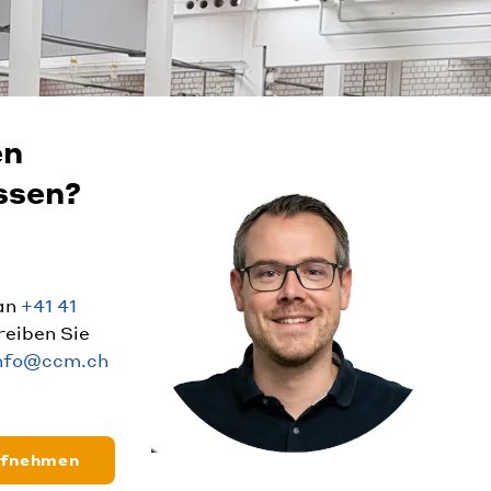
en
ssen?
 an
+41 41
hreiben Sie
nfo@ccm.ch
ufnehmen