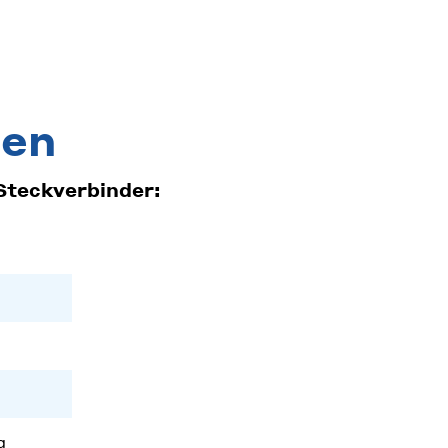
ten
Steckverbinder:
g