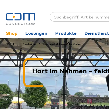
Shop
Lösungen
Produkte
Dienstleis
Start
Produkte
Vorkonfektionierte Kabel
Hart im Nehmen – feldt