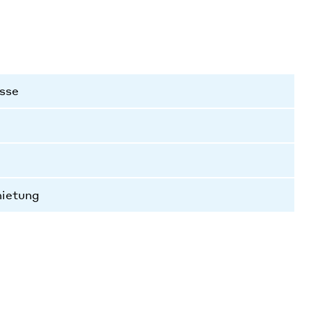
sse
mietung