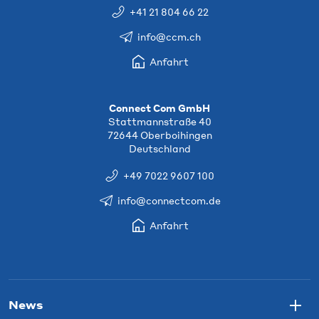
+41 21 804 66 22
info@ccm.ch
Anfahrt
Connect Com GmbH
Stattmannstraße 40
72644 Oberboihingen
Deutschland
+49 7022 9607 100
info@connectcom.de
Anfahrt
News
Togg