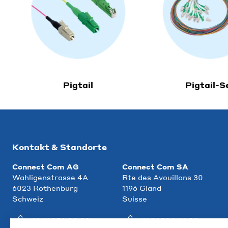
Pigtail
Pigtail-S
Kontakt & Standorte
Connect Com AG
Connect Com SA
Wahligenstrasse 4A
Rte des Avouillons 30
6023 Rothenburg
1196 Gland
Schweiz
Suisse
+41 41 854 00 00
+41 21 804 66 22