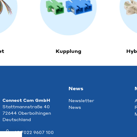
et
Kupplung
Hyb
News
Connect Com GmbH
Newsletter
Stattmannstraße 40
News
R
72644 Oberboihingen
Deutschland
+49 7022 9607 100