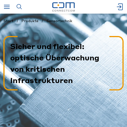
Start
Produkte
Sensortechnik
Sicher und flexibel:
optische Überwachung
von kritischen
Infrastrukturen