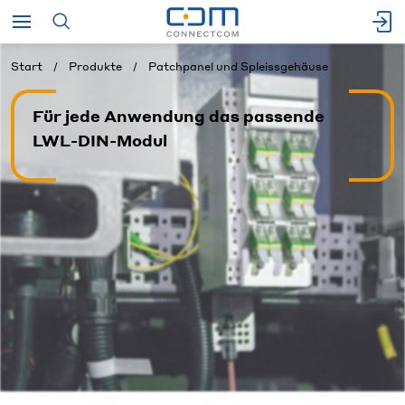
Start
Produkte
Patchpanel und Spleissgehäuse
Für jede Anwendung das passende
LWL-DIN-Modul