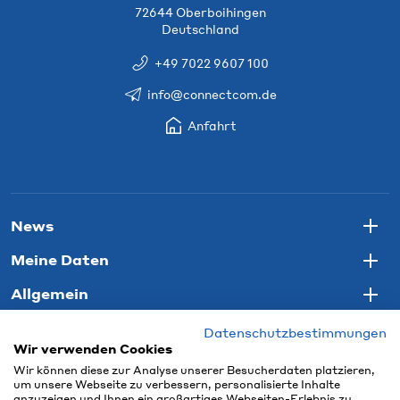
72644 Oberboihingen
Deutschland
+49 7022 9607 100
info@connectcom.de
Anfahrt
News
Togg
Meine Daten
Togg
Allgemein
Togg
Datenschutzbestimmungen
Wir verwenden Cookies
Wir können diese zur Analyse unserer Besucherdaten platzieren,
um unsere Webseite zu verbessern, personalisierte Inhalte
anzuzeigen und Ihnen ein großartiges Webseiten-Erlebnis zu