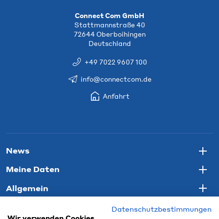
Connect Com GmbH
Stattmannstraße 40
72644 Oberboihingen
Deutschland
+49 7022 9607 100
info@connectcom.de
Anfahrt
News
Togg
Meine Daten
Togg
Allgemein
Togg
Datenschutzbestimmungen
Wir verwenden Cookies