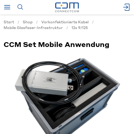
Start
Shop
Vorkonfektionierte Kabel
Mobile Glasfaser-Infrastruktur
12x 9/125
CCM Set Mobile Anwendung