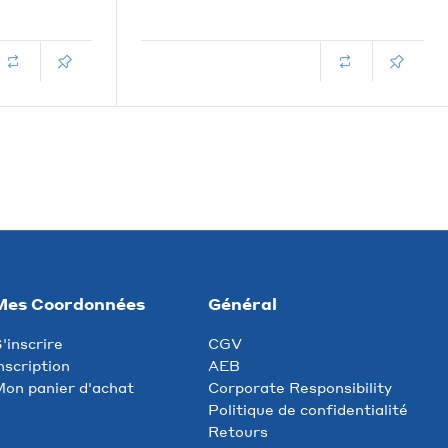
Mes Coordonnées
Général
'inscrire
CGV
nscription
AEB
on panier d'achat
Corporate Responsibility
Politique de confidentialité
Retours