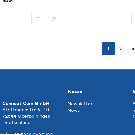
904428
1
2
News
Connect Com GmbH
Newsletter
S
Stattmannstraße 40
News
I
72644 Oberboihingen
M
Deutschland
+49 7022 9607 100