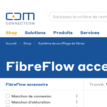
Shop
Solutions
Produits
Services
Accueil
Shop
Système de soufflage de fibres
FibreFlow acc
FibreFlow accessoire
Trouvé:
2
Manchon de connexion
2
Manchon d'obturation