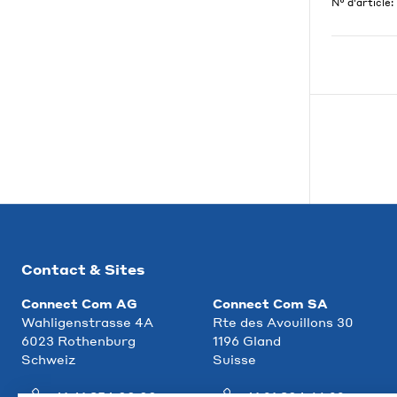
N° d'article:
Contact & Sites
Connect Com AG
Connect Com SA
Wahligenstrasse 4A
Rte des Avouillons 30
6023 Rothenburg
1196 Gland
Schweiz
Suisse
+41 41 854 00 00
+41 21 804 66 22