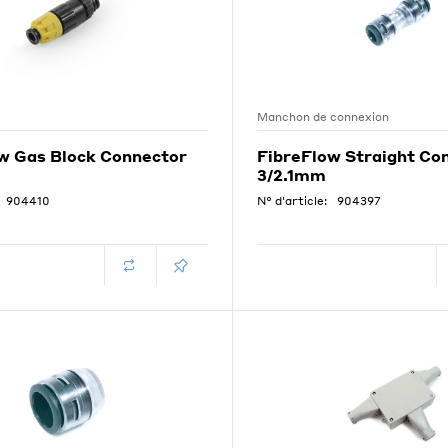
Manchon de connexion
w Gas Block Connector
FibreFlow Straight Co
3/2.1mm
904410
N° d'article:
904397