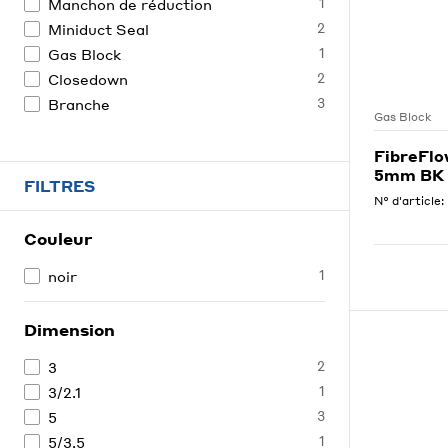
1
Manchon de réduction
2
Miniduct Seal
1
Gas Block
2
Closedown
3
Branche
Gas Block
FibreFlo
5mm BK
FILTRES
N° d'article:
Couleur
1
noir
Dimension
2
3
1
3/2.1
3
5
1
5/3.5