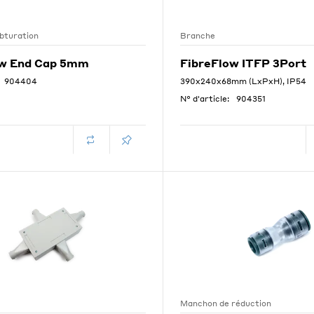
bturation
Branche
ow End Cap 5mm
FibreFlow ITFP 3Port
904404
390x240x68mm (LxPxH), IP54
N° d'article:
904351
Manchon de réduction