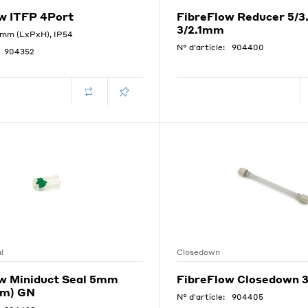
w ITFP 4Port
FibreFlow Reducer 5/
3/2.1mm
mm (LxPxH), IP54
N° d'article:
904400
904352
l
Closedown
w Miniduct Seal 5mm
FibreFlow Closedown
mm) GN
N° d'article:
904405