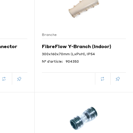
Branche
nnector
FibreFlow Y-Branch (Indoor)
300x160x70mm (LxPxH), IP54
N° d'article:
904350