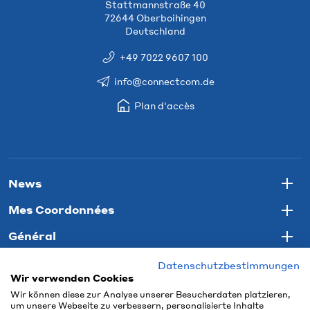
Stattmannstraße 40
72644 Oberboihingen
Deutschland
+49 7022 9607 100
info@connectcom.de
Plan d'accès
News
Togg
Mes Coordonnées
Togg
Général
Togg
Datenschutzbestimmungen
Wir verwenden Cookies
Wir können diese zur Analyse unserer Besucherdaten platzieren,
um unsere Webseite zu verbessern, personalisierte Inhalte