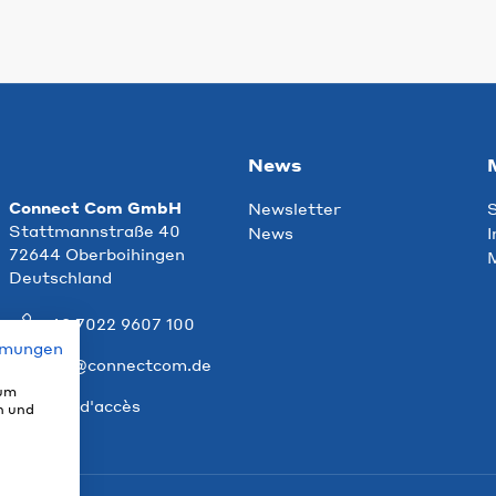
News
Connect Com GmbH
Newsletter
S
Stattmannstraße 40
News
I
72644 Oberboihingen
M
Deutschland
+49 7022 9607 100
mmungen
info@connectcom.de
 um
Plan d'accès
n und