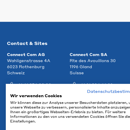
Contact & Sites
Connect Com AG
Connect Com SA
Wahligenstrasse 4A
Rte des Avouillons 30
6023 Rothenburg
1196 Gland
Schweiz
Suisse
+41 41 854 00 00
+41 21 804 66 22
Datenschutzbesti
info@ccm.ch
info@ccm.ch
Wir verwenden Cookies
Wir können diese zur Analyse unserer Besucherdaten platzieren,
Plan d'accès
Plan d'accès
unsere Webseite zu verbessern, personalisierte Inhalte anzuzeige
Ihnen ein großartiges Webseiten-Erlebnis zu bieten. Für weitere
Informationen zu den von uns verwendeten Cookies öffnen Sie die
Einstellungen.