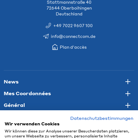
Stattmannstraße 40
72644 Oberboihingen
Deutschland
+49 7022 9607 100
info@connectcom.de
Plan d'accès
News
Togg
Mes Coordonnées
Togg
Général
Togg
Datenschutzbestimmungen
Wir verwenden Cookies
Wir können diese zur Analyse unserer Besucherdaten platzieren,
um unsere Webseite zu verbessern, personalisierte Inhalte