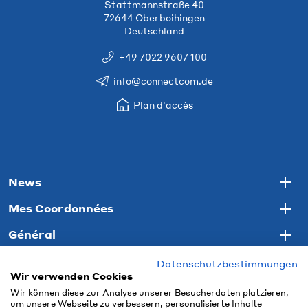
Stattmannstraße 40
72644 Oberboihingen
Deutschland
+49 7022 9607 100
info@connectcom.de
Plan d'accès
News
Togg
Mes Coordonnées
Togg
Général
Togg
Datenschutzbestimmungen
Wir verwenden Cookies
Wir können diese zur Analyse unserer Besucherdaten platzieren,
um unsere Webseite zu verbessern, personalisierte Inhalte