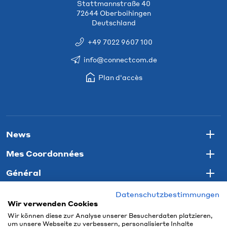
Stattmannstraße 40
72644 Oberboihingen
Deutschland
+49 7022 9607 100
info@connectcom.de
Plan d'accès
News
Togg
Mes Coordonnées
Togg
Général
Togg
Datenschutzbestimmungen
Wir verwenden Cookies
Wir können diese zur Analyse unserer Besucherdaten platzieren,
um unsere Webseite zu verbessern, personalisierte Inhalte