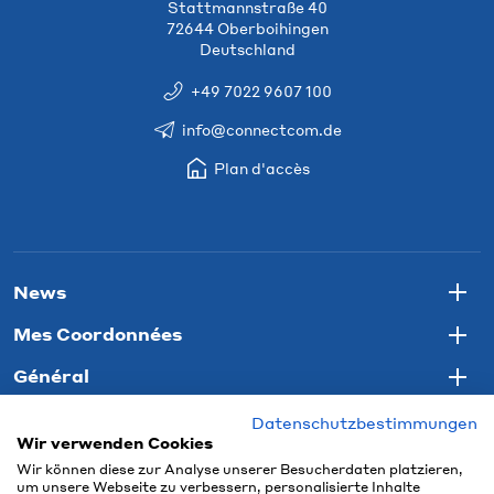
Stattmannstraße 40
72644 Oberboihingen
Deutschland
+49 7022 9607 100
info@connectcom.de
Plan d'accès
News
Togg
Mes Coordonnées
Togg
Général
Togg
Datenschutzbestimmungen
Wir verwenden Cookies
Wir können diese zur Analyse unserer Besucherdaten platzieren,
um unsere Webseite zu verbessern, personalisierte Inhalte