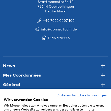
Stattmannstraße 40
72644 Oberboihingen
Deutschland
+49 7022 9607 100
info@connectcom.de
Plan d'accès
News
Togg
Mes Coordonnées
Togg
Général
Togg
Datenschutzbestimmungen
Wir verwenden Cookies
Wir können diese zur Analyse unserer Besucherdaten platzieren,
um unsere Webseite zu verbessern, personalisierte Inhalte