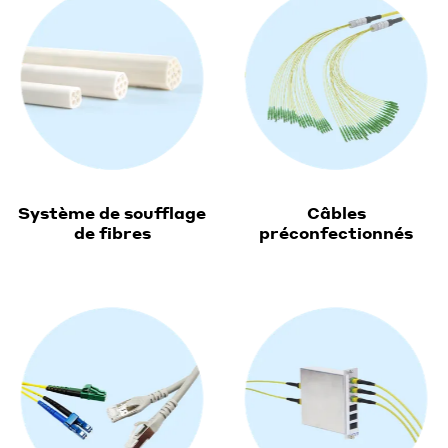
Système de soufflage
Câbles
de fibres
préconfectionnés