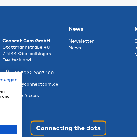
News
Connect Com GmbH
Newsletter
S
Stattmannstraße 40
News
I
72644 Oberboihingen
M
Deutschland
+49 7022 9607 100
mmungen
info@connectcom.de
 um
Plan d'accès
n und