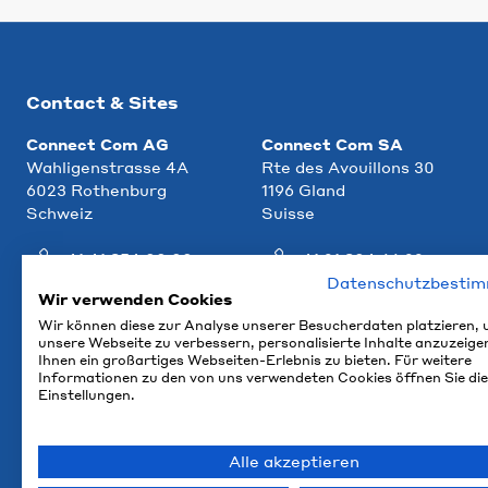
Contact & Sites
Connect Com AG
Connect Com SA
Wahligenstrasse 4A
Rte des Avouillons 30
6023 Rothenburg
1196 Gland
Schweiz
Suisse
+41 41 854 00 00
+41 21 804 66 22
Datenschutzbesti
info@ccm.ch
info@ccm.ch
Wir verwenden Cookies
Wir können diese zur Analyse unserer Besucherdaten platzieren,
Plan d'accès
Plan d'accès
unsere Webseite zu verbessern, personalisierte Inhalte anzuzeige
Ihnen ein großartiges Webseiten-Erlebnis zu bieten. Für weitere
Informationen zu den von uns verwendeten Cookies öffnen Sie die
Einstellungen.
Alle akzeptieren