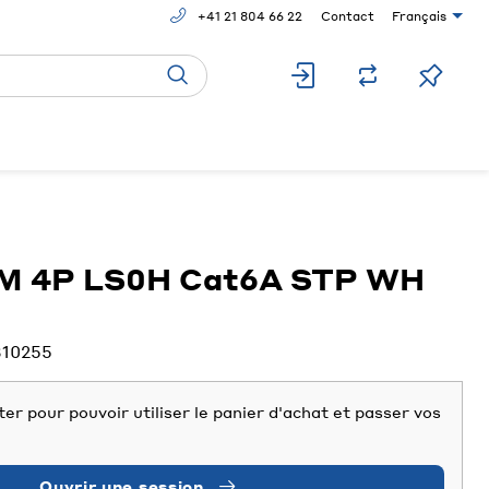
+41 21 804 66 22
Contact
Français
IM 4P LS0H Cat6A STP WH
310255
er pour pouvoir utiliser le panier d'achat et passer vos
Ouvrir une session