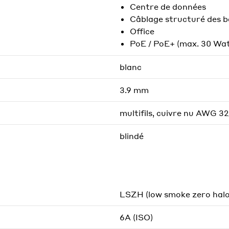
Centre de données
Câblage structuré des 
Office
PoE / PoE+ (max. 30 Wat
blanc
3.9 mm
multifils, cuivre nu AWG 32
blindé
LSZH (low smoke zero hal
6A (ISO)