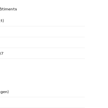
bâtiments
t)
/7
ogen)