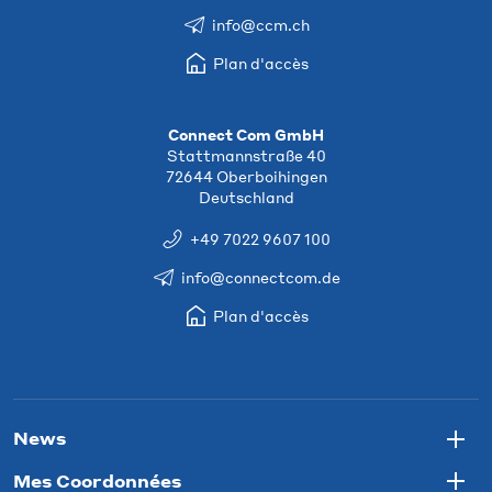
info@ccm.ch
Plan d'accès
Connect Com GmbH
Stattmannstraße 40
72644 Oberboihingen
Deutschland
+49 7022 9607 100
info@connectcom.de
Plan d'accès
News
Togg
Mes Coordonnées
Togg