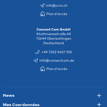
info@ccm.ch
Plan d'accès
Connect Com GmbH
Stattmannstraße 40
72644 Oberboihingen
Deutschland
+49 7022 9607 100
info@connectcom.de
Plan d'accès
News
Togg
Mes Coordonnées
Togg