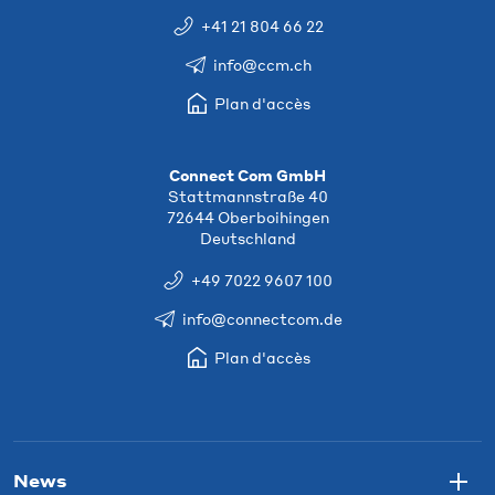
+41 21 804 66 22
info@ccm.ch
Plan d'accès
Connect Com GmbH
Stattmannstraße 40
72644 Oberboihingen
Deutschland
+49 7022 9607 100
info@connectcom.de
Plan d'accès
News
Togg