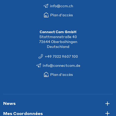
info@ccm.ch
Plan d'accès
Connect Com GmbH
Stattmannstraße 40
72644 Oberboihingen
Deutschland
+49 7022 9607 100
info@connectcom.de
Plan d'accès
News
Togg
Mes Coordonnées
Togg