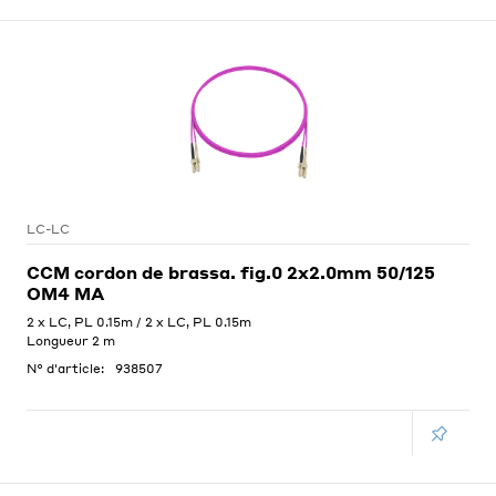
LC-LC
CCM cordon de brassa. fig.0 2x2.0mm 50/125
OM4 MA
2 x LC, PL 0.15m / 2 x LC, PL 0.15m
Longueur 2 m
N° d'article:
938507