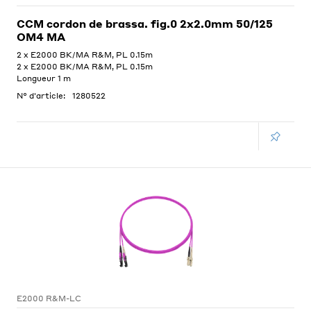
CCM cordon de brassa. fig.0 2x2.0mm 50/125
OM4 MA
2 x E2000 BK/MA R&M, PL 0.15m
2 x E2000 BK/MA R&M, PL 0.15m
Longueur 1 m
N° d'article:
1280522
E2000 R&M-LC