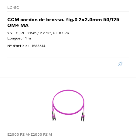
LC-SC
CCM cordon de brassa. fig.0 2x2.0mm 50/125
OM4 MA
2 x LC, PL 0.15m / 2 x SC, PL 0.15m
Longueur 1 m
N° d'article:
1263614
E2000 R&M-E2000 R&M