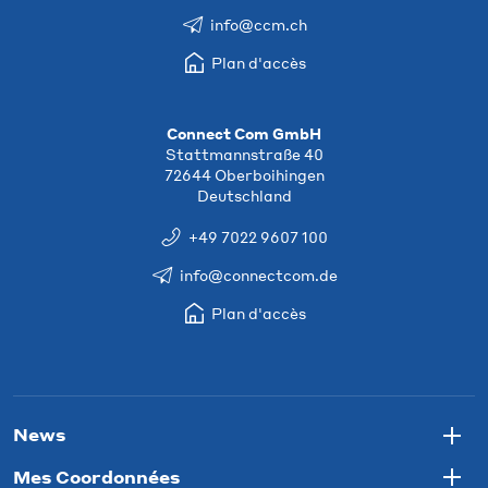
info@ccm.ch
Plan d'accès
Connect Com GmbH
Stattmannstraße 40
72644 Oberboihingen
Deutschland
+49 7022 9607 100
info@connectcom.de
Plan d'accès
News
Togg
Mes Coordonnées
Togg