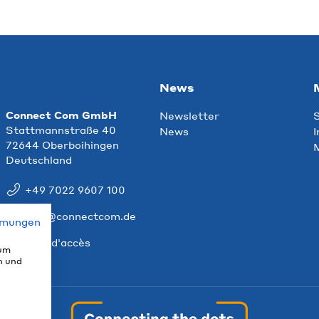
News
Connect Com GmbH
Newsletter
S
Stattmannstraße 40
News
I
72644 Oberboihingen
M
Deutschland
+49 7022 9607 100
info@connectcom.de
mmungen
Plan d'accès
 um
n und