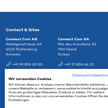
Contact & Sites
Connect Com AG
Connect Com SA
Wahligenstrasse 4A
Rte des Avouillons 30
6023 Rothenburg
1196 Gland
Schweiz
Suisse
+41 41 854 00 00
+41 21 804 66 22
info@ccm.ch
info@ccm.ch
Datenschutzbesti
Wir verwenden Cookies
Plan d'accès
Plan d'accès
Wir können diese zur Analyse unserer Besucherdaten platzieren,
unsere Webseite zu verbessern, personalisierte Inhalte anzuzeige
Ihnen ein großartiges Webseiten-Erlebnis zu bieten. Für weitere
Informationen zu den von uns verwendeten Cookies öffnen Sie die
Einstellungen.