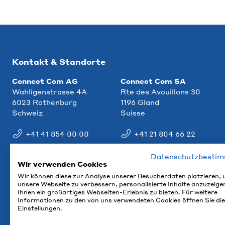
Kontakt & Standorte
Connect Com AG
Connect Com SA
Wahligenstrasse 4A
Rte des Avouillons 30
6023 Rothenburg
1196 Gland
Schweiz
Suisse
+41 41 854 00 00
+41 21 804 66 22
info@ccm.ch
info@ccm.ch
Datenschutzbesti
Wir verwenden Cookies
Anfahrt
Anfahrt
Wir können diese zur Analyse unserer Besucherdaten platzieren,
unsere Webseite zu verbessern, personalisierte Inhalte anzuzeige
Ihnen ein großartiges Webseiten-Erlebnis zu bieten. Für weitere
Informationen zu den von uns verwendeten Cookies öffnen Sie die
Einstellungen.