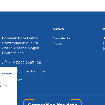
News
Connect Com GmbH
Newsletter
Stattmannstraße 40
News
R
72644 Oberboihingen
Deutschland
+49 7022 9607 100
info@connectcom.de
mmungen
Anfahrt
 um
n und