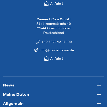
Anfahrt
Connect Com GmbH
Stattmannstraße 40
72644 Oberboihingen
Deutschland
+49 7022 9607 100
info@connectcom.de
Anfahrt
News
Togg
Meine Daten
Togg
Allgemein
Togg