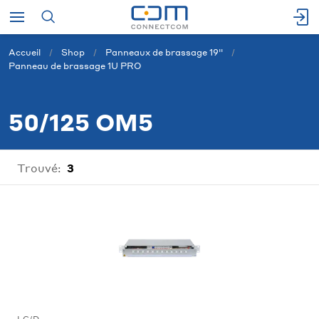
Accueil
Shop
Panneaux de brassage 19''
Panneau de brassage 1U PRO
50/125 OM5
Trouvé:
3